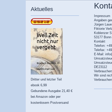
Kont
Aktuelles
Impressum
Angaben ge
Jürgen Laue
Fiktorie Ver
Koblenzer St
53177 Bonn
Kontakt
Telefon: +4
Telefax: +4
E-Mail: info
Umsatzsteu
Umsatzsteue
DE23112
Verbrauchers
Wir sind nic
Dritter und letzter Teil
Verbraucher
ebook 6,99
Gebundene Ausgabe 21,40 €
bei Amazon oder per
kostenlosem Postversand